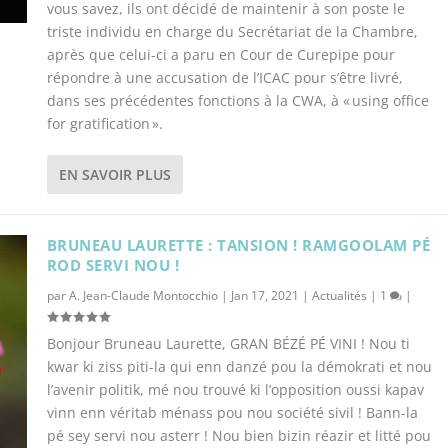
vous savez, ils ont décidé de maintenir à son poste le
triste individu en charge du Secrétariat de la Chambre,
après que celui-ci a paru en Cour de Curepipe pour
répondre à une accusation de l’ICAC pour s’être livré,
dans ses précédentes fonctions à la CWA, à « using office
for gratification ».
EN SAVOIR PLUS
BRUNEAU LAURETTE : TANSION ! RAMGOOLAM PÉ
ROD SERVI NOU !
par
A. Jean-Claude Montocchio
|
Jan 17, 2021
|
Actualités
|
1
|
Bonjour Bruneau Laurette, GRAN BÉZÉ PÉ VINI ! Nou ti
kwar ki ziss piti-la qui enn danzé pou la démokrati et nou
l’avenir politik, mé nou trouvé ki l’opposition oussi kapav
vinn enn véritab ménass pou nou société sivil ! Bann-la
pé sey servi nou asterr ! Nou bien bizin réazir et litté pou