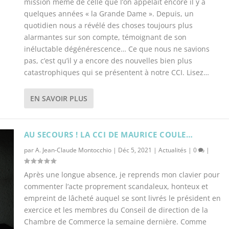
mission même de celle que l’on appelait encore il y a
quelques années « la Grande Dame ». Depuis, un
quotidien nous a révélé des choses toujours plus
alarmantes sur son compte, témoignant de son
inéluctable dégénérescence… Ce que nous ne savions
pas, c’est qu’il y a encore des nouvelles bien plus
catastrophiques qui se présentent à notre CCI. Lisez…
EN SAVOIR PLUS
AU SECOURS ! LA CCI DE MAURICE COULE…
par
A. Jean-Claude Montocchio
|
Déc 5, 2021
|
Actualités
|
0
|
Après une longue absence, je reprends mon clavier pour
commenter l’acte proprement scandaleux, honteux et
empreint de lâcheté auquel se sont livrés le président en
exercice et les membres du Conseil de direction de la
Chambre de Commerce la semaine dernière. Comme